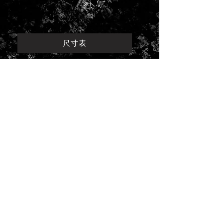
尺寸表
For A Better Future.
© 2024 by TOMORROW
Taipei, Taiwan.