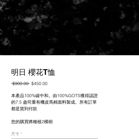
復活廣場
政策
聯繫我們
登入
明日 櫻花T恤
一
促
 $900.00 
$450.00
般
銷
價
價
本產品100%碳中和。由100%GOTS獲得認證
格
格
的7.5 盎司重有機皮馬棉面料製成。所有訂單
都是貨到付款
您的購買將種植2棵樹
尺寸
*