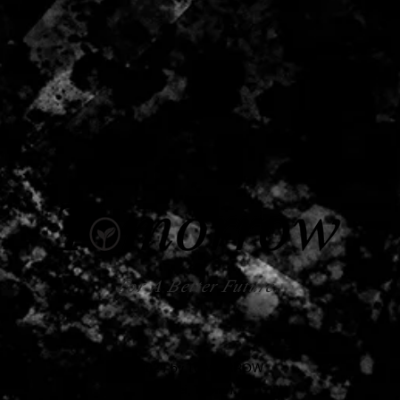
For A Better Future.
© 2024 by TOMORROW
Taipei, Taiwan.